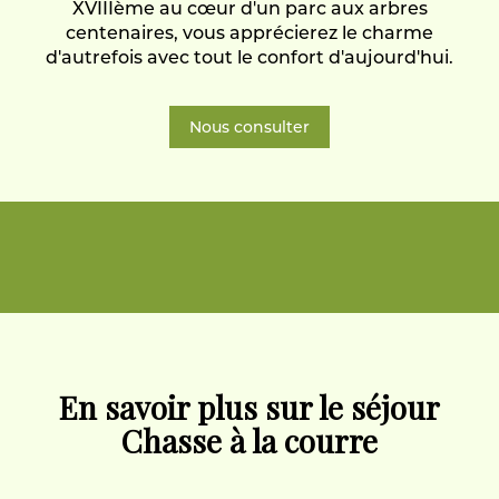
XVIIIème au cœur d'un parc aux arbres
+ mini bus.
centenaires, vous apprécierez le charme
d'autrefois avec tout le confort d'aujourd'hui.
Autres prestations : (prix sur demande).
Nous consulter
Navette hélicoptère devant le château.
Survol en Montgolfière, départ devant le château.
(selon météo)
Visites de vignobles en voiture de collectio
En savoir plus sur le séjour
Chasse à la courre