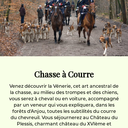
Déjeuner au restaurant sur une île de la Loire :
Béhuart.
Visite de la distillerie Cointreau.
Forfait 650 Euros par personne. (minimum 10
personnes)
Si vous êtes intéressés par ce séjour, nous vous
communiquerons le programme détaillé des visites
de vignoble et nous personnaliserons votre séjour
selon vos goûts. (Menus et vins).
Chasse à Courre
Venez découvrir la Vénerie, cet art ancestral de
Le forfait comprend :
la chasse, au milieu des trompes et des chiens,
vous serez à cheval ou en voiture, accompagné
2 nuits (petit déjeuner compris)
par un veneur qui vous expliquera, dans les
forêts d'Anjou, toutes les subtilités du courre
2 diners, 2 déjeuners
du chevreuil. Vous séjournerez au Château du
Open bar
Plessis, charmant château du XVIème et
Visite de vignobles + dégustation avec un œnologue