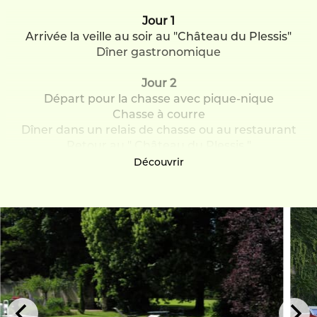
Jour 1
Arrivée la veille au soir au "Château du Plessis"
Dîner gastronomique
Jour 2
Départ pour la chasse avec pique-nique
Chasse à courre
Dîner dans un relais de chasse ou au restaurant
Retour au " Château du Plessis "
Découvrir
Jour 3
Le lendemain, si vous le souhaitez, visite du chenil
par le piqueur avec vin d'Anjou.
Dates disponibles :
Les mardi ou samedi entre mi-octobre et fin mars.
Lieu des chasses :
En fonction du calendrier de l'équipage.