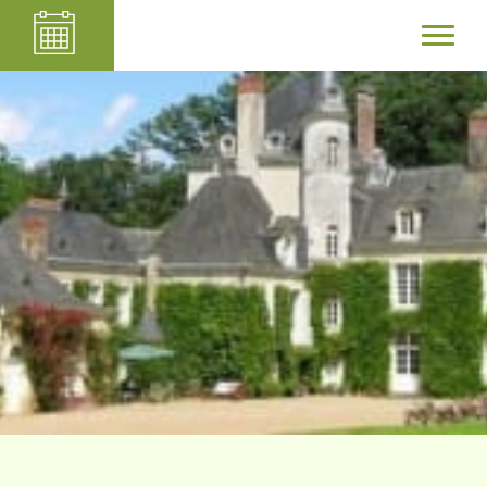
Château du Plessis
Anjou