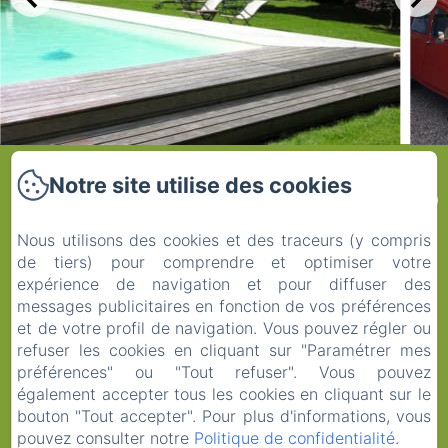
Tarif : Nous consulter
Château Du Plessis
Notre site utilise des cookies
Anjou
Nous utilisons des cookies et des traceurs (y compris
de tiers) pour comprendre et optimiser votre
expérience de navigation et pour diffuser des
messages publicitaires en fonction de vos préférences
et de votre profil de navigation. Vous pouvez régler ou
Accueil
refuser les cookies en cliquant sur "Paramétrer mes
Les chambres
préférences" ou "Tout refuser". Vous pouvez
Contact
également accepter tous les cookies en cliquant sur le
bouton "Tout accepter". Pour plus d'informations, vous
Mentions légales
pouvez consulter notre
Politique de confidentialité
.