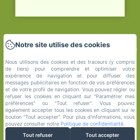
Château Du Plessis
Notre site utilise des cookies
Anjou
Nous utilisons des cookies et des traceurs (y compris
de tiers) pour comprendre et optimiser votre
expérience de navigation et pour diffuser des
messages publicitaires en fonction de vos préférences
et de votre profil de navigation. Vous pouvez régler ou
Accueil
refuser les cookies en cliquant sur "Paramétrer mes
Les chambres
préférences" ou "Tout refuser". Vous pouvez
Contact
également accepter tous les cookies en cliquant sur le
bouton "Tout accepter". Pour plus d'informations, vous
Mentions légales
pouvez consulter notre
Politique de confidentialité
.
Tout refuser
Tout accepter
EN
FR